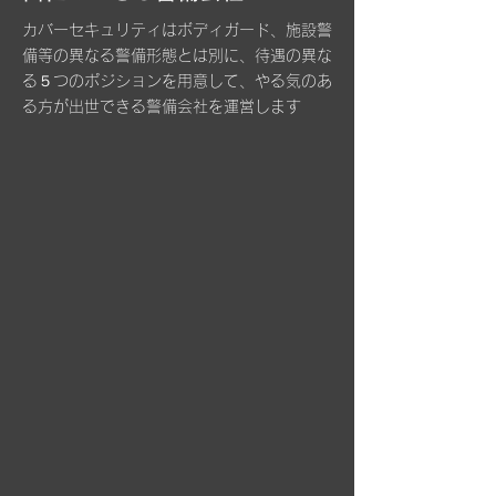
​カバーセキュリティはボディガード、施設警
備等の異なる警備形態とは別に、待遇の異な
る５つのポジションを用意して、やる気のあ
る方が出世できる警備会社を運営します