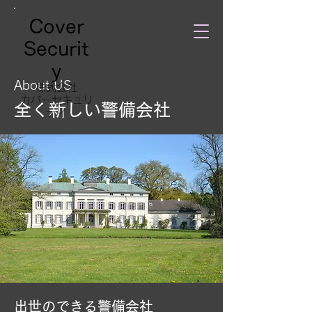
Cover
Securit
y
About US
株式会社
​カバーセキュリ
​全く新しい警備会社
ティ
​出世のできる警備会社